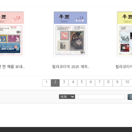
 한 해를 보내..
필라코리아 2025 개최..
필라코리아 
1
2
3
4
5
6
7
8
9
10