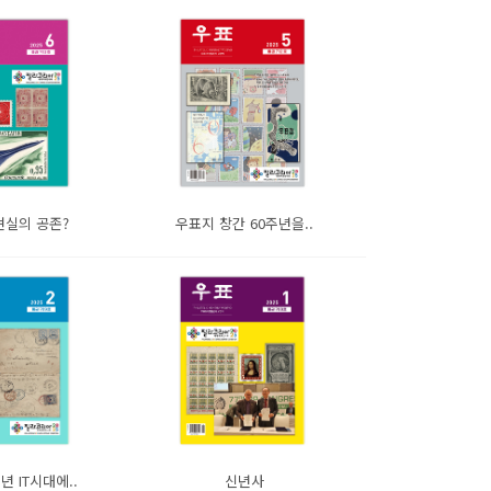
현실의 공존?
우표지 창간 60주년을..
5년 IT시대에..
신년사