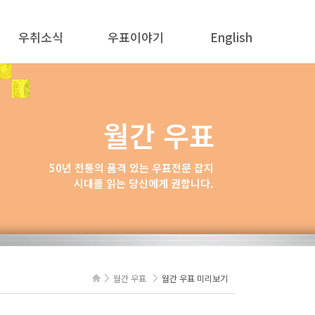
우취소식
우표이야기
English
공지사항
우표의 탄생
ABOUT US
뉴스
한국우표 이야기
PHILAKOREA 2025
월간 우표
해외 화제
우취보물창고
POSTAGE STAMP NEWS
새로 나오는 우표
우표교실
50년 전통의 품격 있는 우표전문 잡지
시대를 읽는 당신에게 권합니다.
경조사
월간 우표
월간 우표 미리보기