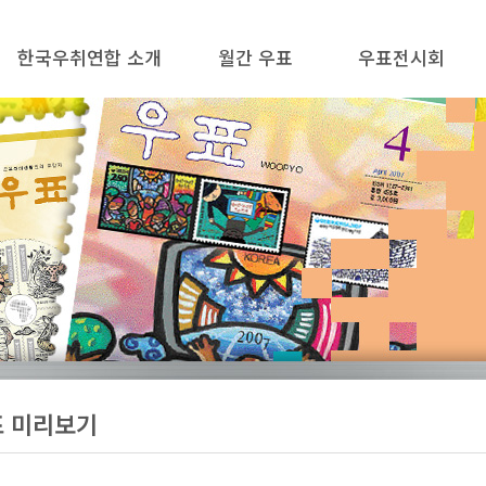
한국우취연합 소개
월간 우표
우표전시회
설립목적 / 정관
월간 우표 소개
우표전시회란?
인사말
월간 우표 미리보기
필라코리아 2025
주요사업 / 연혁
정기구독 안내 / 신청
대한민국우표전시회
임원 / 분과위원
월간 우표 지상 옥션
국내우표전시회
지부 / 회원단체
지상 옥션 응찰
해외우표전시회
관련사이트
월간 우표 DB
전시회 규정
찾아오시는 길
표 미리보기