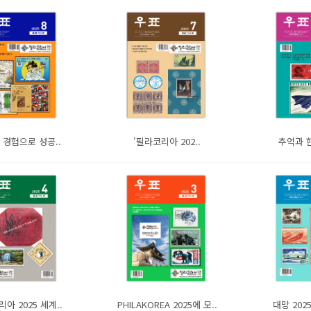
 경험으로 성공..
'필라코리아 202..
추억과 
아 2025 세계..
PHILAKOREA 2025에 모..
대망 202