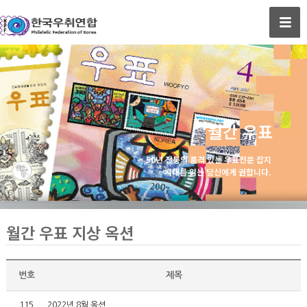
월간 우표
50년 전통의 품격 있는 우표전문 잡지
시대를 읽는 당신에게 권합니다.
월간 우표 지상 옥션
번호
제목
115
2022년 8월 옥션