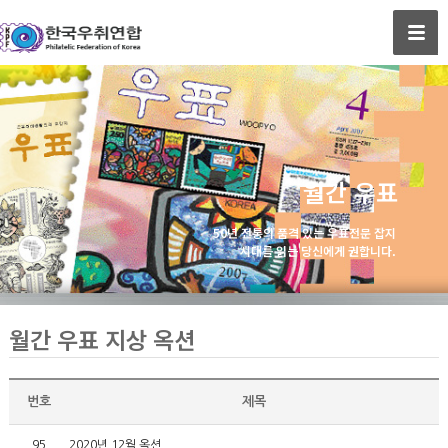
월간 우표
50년 전통의 품격 있는 우표전문 잡지
시대를 읽는 당신에게 권합니다.
월간 우표 지상 옥션
번호
제목
95
2020년 12월 옥션