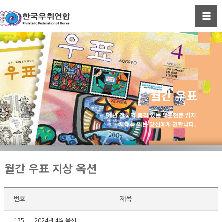
월간 우표
50년 전통의 품격 있는 우표전문 잡지
시대를 읽는 당신에게 권합니다.
월간 우표 지상 옥션
번호
제목
135
2024년 4월 옥션