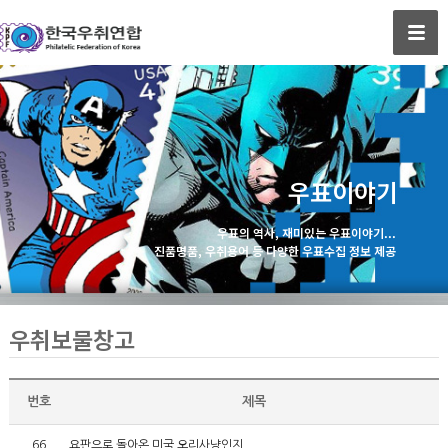
우표이야기
우표의 역사, 재미있는 우표이야기...
진품명품, 우취용어 등 다양한 우표수집 정보 제공
우취보물창고
번호
제목
66
요판으로 돌아온 미국 오리사냥인지