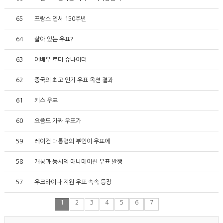
65
프랑스 엽서 150주년
64
살아 있는 우표?
63
여배우 로미 슈나이더
62
중국의 최고 인기 우표 옥션 결과
61
키스 우표
60
요즘도 가짜 우표가
59
레이건 대통령의 부인이 우표에
58
개봉과 동시의 애니메이션 우표 발행
57
우크라이나 지원 우표 속속 등장
1
2
3
4
5
6
7