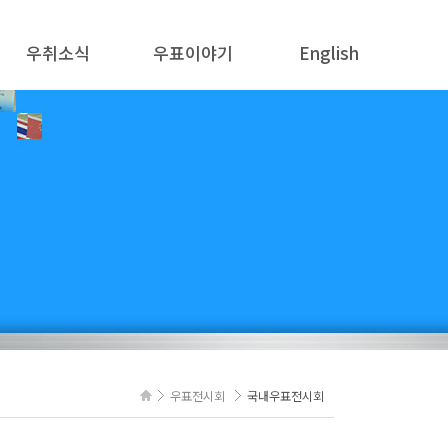
우취소식
우표이야기
English
공지사항
우표의 탄생
ABOUT US
뉴스
한국우표 이야기
PHILAKOREA 2025
해외 화제
우취보물창고
POSTAGE STAMP NEWS
새로 나오는 우표
우표교실
경조사
우표전시회
국내우표전시회