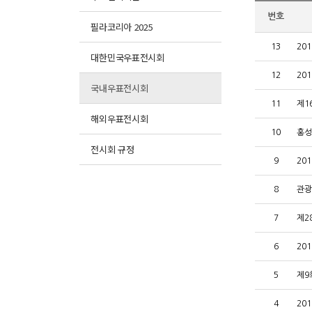
번호
필라코리아 2025
13
20
대한민국우표전시회
12
20
국내우표전시회
11
제1
해외우표전시회
10
홍성
전시회 규정
9
201
8
관광
7
제2
6
20
5
제9
4
20