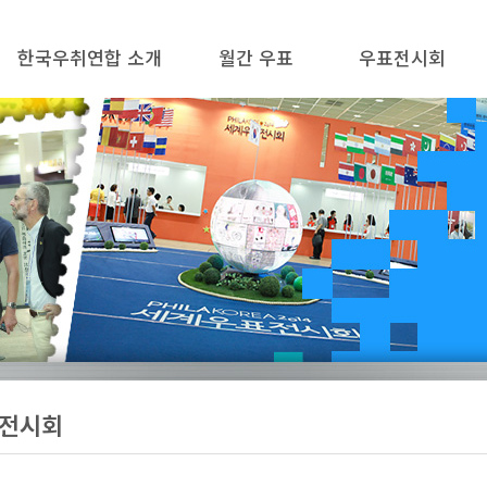
한국우취연합 소개
월간 우표
우표전시회
설립목적 / 정관
월간 우표 소개
우표전시회란?
인사말
월간 우표 미리보기
필라코리아 2025
주요사업 / 연혁
정기구독 안내 / 신청
대한민국우표전시회
임원 / 분과위원
월간 우표 지상 옥션
국내우표전시회
지부 / 회원단체
지상 옥션 응찰
해외우표전시회
관련사이트
월간 우표 DB
전시회 규정
찾아오시는 길
전시회