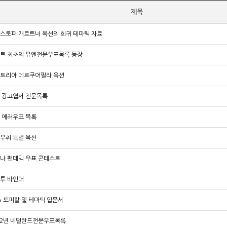
제목
스토퍼 개르트너 옥션의 희귀 테마틱 자료
트 최초의 유엔전문우표목록 등장
트리아 메르쿠어필라 옥션
 광고엽서 전문목록
 에러우표 목록
우취 특별 옥션
나 팬데믹 우표 콘테스트
투 바인더
A 토피칼 및 테마틱 입문서
22년 네덜란드전문우표목록