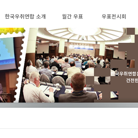
한국우취연합 소개
월간 우표
우표전시회
설립목적 / 정관
월간 우표 소개
우표전시회란?
인사말
월간 우표 미리보기
필라코리아 2025
주요사업 / 연혁
정기구독 안내 / 신청
대한민국우표전시회
임원 / 분과위원
월간 우표 지상 옥션
국내우표전시회
한국우취연합은
건전한
지부 / 회원단체
지상 옥션 응찰
해외우표전시회
관련사이트
월간 우표 DB
전시회 규정
찾아오시는 길