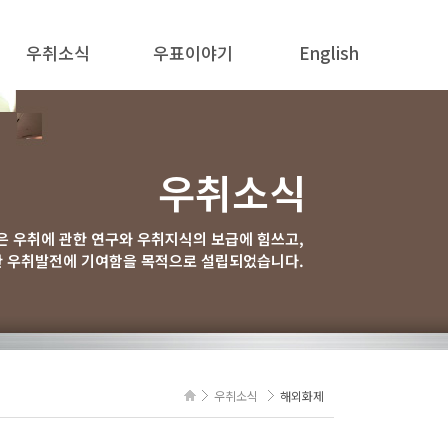
우취소식
우표이야기
English
공지사항
우표의 탄생
ABOUT US
뉴스
한국우표 이야기
PHILAKOREA 2025
우취소식
해외 화제
우취보물창고
POSTAGE STAMP NEWS
새로 나오는 우표
우표교실
 우취에 관한 연구와 우취지식의 보급에 힘쓰고,
 우취발전에 기여함을 목적으로 설립되었습니다.
경조사
우취소식
해외화제