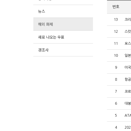
번호
뉴스
13
크리
해외 화제
12
스캇
새로 나오는 우표
11
오스
경조사
10
일본
9
미국
8
항공
7
코로
6
대봉
5
AT
4
20